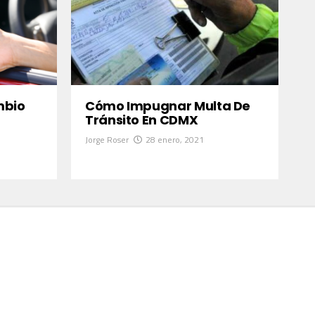
mbio
Cómo Impugnar Multa De
Tránsito En CDMX
Jorge Roser
28 enero, 2021