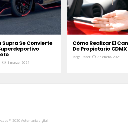
 Supra Se Convierte
Cómo Realizar El Ca
Superdeportivo
De Propietario CDMX
eto
Jorge Roser
27 enero, 2021
r
1 marzo, 2021
vados © 2020 Automanía digital