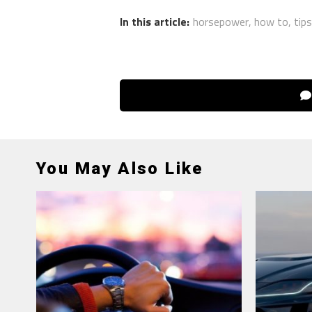
In this article:
horsepower
,
how to
,
tips
You May Also Like