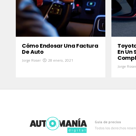
Cómo Endosar Una Factura
Toyota
De Auto
En Un 
Compl
Jorge Roser
28 enero, 2021
Jorge Rose
Guia de precios
Todos los derechos reser