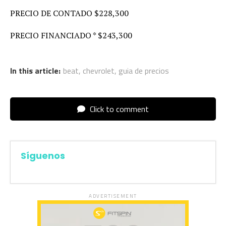
PRECIO DE CONTADO $228,300
PRECIO FINANCIADO * $243,300
In this article:
beat
,
chevrolet
,
guia de precios
Click to comment
Síguenos
ADVERTISEMENT