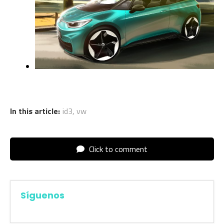
In this article:
id3
,
vw
Click to comment
Síguenos