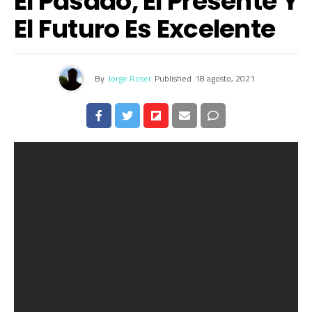
El Pasado, El Presente Y
El Futuro Es Excelente
By
Jorge Roser
Published
18 agosto, 2021
Algunos videos publicitarios son bastante olvidables.
Otros se adhieren a la cultura popular y permanecen en
nuestra cabeza durante muchos años. En su último
esfuerzo de marketing, Audi realizó un video sobre el
presente que no olvidó su pasado y presentó el futuro
con una perspectiva divertida. Tendrás que mirar para
entender completamente lo que queremos decir.
Deberíamos comenzar con Lanny Joon, el actor que me
representa, a ti, a todos los que pueden comprar un