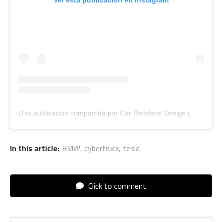
Una publicación compartida por Car Renders/ Design (@superrenderscars)
In this article:
BMW
,
cybertruck
,
tesla
Click to comment