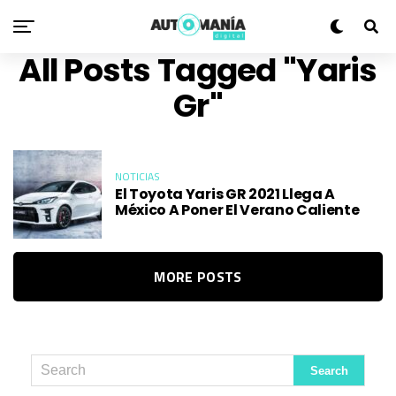
All Posts Tagged "yaris
Gr"
NOTICIAS
El Toyota Yaris GR 2021 Llega A
México A Poner El Verano Caliente
MORE POSTS